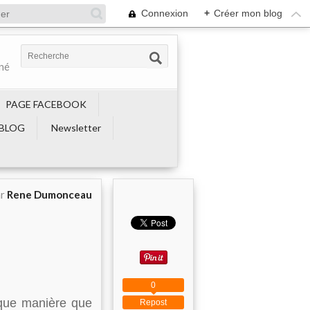
Connexion
+
Créer mon blog
ené
PAGE FACEBOOK
BLOG
Newsletter
ar
Rene Dumonceau
0
lque manière que
Repost