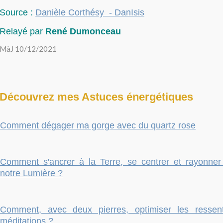
Source :
Danièle Corthésy - DanIsis
Relayé par
René Dumonceau
MàJ 10/12/2021
Découvrez mes Astuces énergétiques
Comment dégager ma gorge avec du quartz rose
Comment s'ancrer à la Terre, se centrer et rayonner
notre Lumière ?
Comment, avec deux pierres, optimiser les ressen
méditations ?