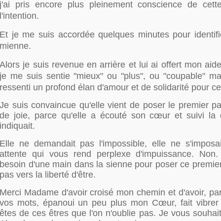
j'ai pris encore plus pleinement conscience de cet
l'intention.
Et je me suis accordée quelques minutes pour identifie
mienne.
Alors je suis revenue en arrière et lui ai offert mon ai
je me suis sentie "mieux" ou "plus", ou "coupable" mai
ressenti un profond élan d'amour et de solidarité pour c
Je suis convaincue qu'elle vient de poser le premier p
de joie, parce qu'elle a écouté son cœur et suivi la di
indiquait.
Elle ne demandait pas l'impossible, elle ne s'impos
attente qui vous rend perplexe d'impuissance. Non. 
besoin d'une main dans la sienne pour poser ce premier
pas vers la liberté d'être.
Merci Madame d'avoir croisé mon chemin et d'avoir, par 
vos mots, épanoui un peu plus mon Cœur, fait vibre
êtes de ces êtres que l'on n'oublie pas. Je vous souhai