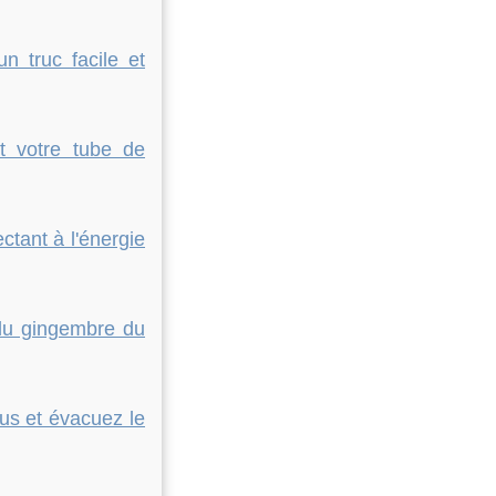
n truc facile et
t votre tube de
ctant à l'énergie
du gingembre du
ous et évacuez le