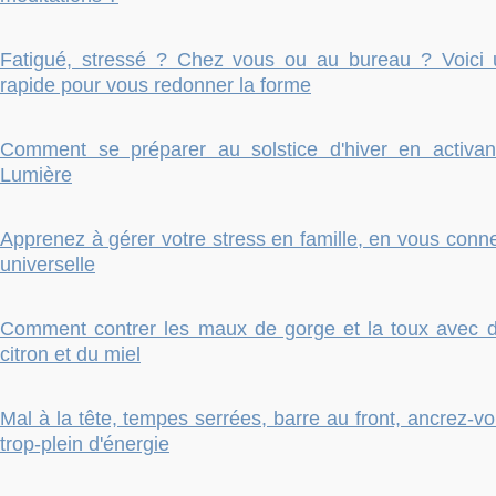
Fatigué, stressé ? Chez vous ou au bureau ? Voici u
rapide pour vous redonner la forme
Comment se préparer au solstice d'hiver en activan
Lumière
Apprenez à gérer votre stress en famille, en vous conne
universelle
Comment contrer les maux de gorge et la toux avec 
citron et du miel
Mal à la tête, tempes serrées, barre au front, ancrez-v
trop-plein d'énergie