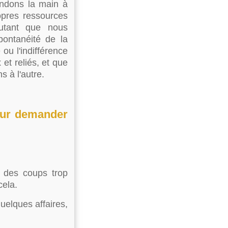
endons la main à
opres ressources
utant que nous
pontanéité de la
 ou l'indifférence
t reliés, et que
 à l'autre.
pour demander
 des coups trop
cela.
uelques affaires,