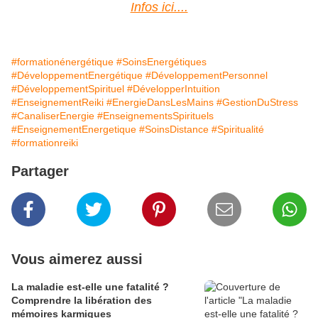
Infos ici....
#formationénergétique
#SoinsEnergétiques
#DéveloppementEnergétique
#DéveloppementPersonnel
#DéveloppementSpirituel
#DévelopperIntuition
#EnseignementReiki
#EnergieDansLesMains
#GestionDuStress
#CanaliserEnergie
#EnseignementsSpirituels
#EnseignementEnergetique
#SoinsDistance
#Spiritualité
#formationreiki
Partager
Vous aimerez aussi
La maladie est-elle une fatalité ?
Comprendre la libération des
mémoires karmiques