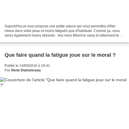
Aujourd'hui je vous propose une petite astuce qui vous permettra d'être
mieux dans votre peau et moins fatigués que d'habitude. Comme ça, vous
serez également moins stressés . Vos reins filtrent le sang et retiennent le sel
et des toxines. Au fil du temps...
Que faire quand la fatigue joue sur le moral ?
Publié le 14/09/2016 à 19:41
Par
Rene Dumonceau