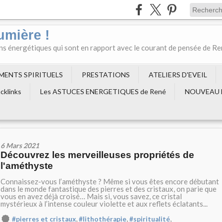
umière !
ons énergétiques qui sont en rapport avec le courant de pensée de R
EMENTS SPIRITUELS
PRESTATIONS
ATELIERS D'EVEIL
cklinks
Les ASTUCES ENERGETIQUES de René
NOUVEAU 
6 Mars 2021
Découvrez les merveilleuses propriétés de
l'améthyste
Connaissez-vous l’améthyste ? Même si vous êtes encore débutant
dans le monde fantastique des pierres et des cristaux, on parie que
vous en avez déjà croisé… Mais si, vous savez, ce cristal
mystérieux à l’intense couleur violette et aux reflets éclatants...
,
,
,
#pierres et cristaux
#lithothérapie
#spiritualité