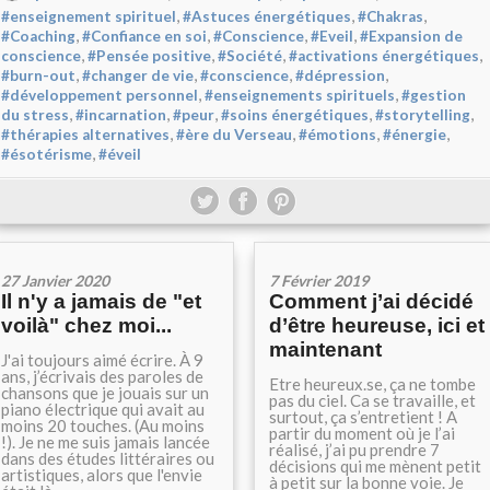
,
,
,
#enseignement spirituel
#Astuces énergétiques
#Chakras
,
,
,
,
#Coaching
#Confiance en soi
#Conscience
#Eveil
#Expansion de
,
,
,
,
conscience
#Pensée positive
#Société
#activations énergétiques
,
,
,
,
#burn-out
#changer de vie
#conscience
#dépression
,
,
#développement personnel
#enseignements spirituels
#gestion
,
,
,
,
,
du stress
#incarnation
#peur
#soins énergétiques
#storytelling
,
,
,
,
#thérapies alternatives
#ère du Verseau
#émotions
#énergie
,
#ésotérisme
#éveil
27 Janvier 2020
7 Février 2019
Il n'y a jamais de "et
Comment j’ai décidé
voilà"​ chez moi...
d’être heureuse, ici et
maintenant
J'ai toujours aimé écrire. À 9
ans, j’écrivais des paroles de
Etre heureux.se, ça ne tombe
chansons que je jouais sur un
pas du ciel. Ca se travaille, et
piano électrique qui avait au
surtout, ça s’entretient ! A
moins 20 touches. (Au moins
partir du moment où je l’ai
!). Je ne me suis jamais lancée
réalisé, j’ai pu prendre 7
dans des études littéraires ou
décisions qui me mènent petit
artistiques, alors que l'envie
à petit sur la bonne voie. Je