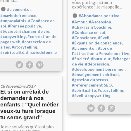
était là....
vous partage ici mon
expérience ! Je m’appelle...
,
#Livementor
,
,
#maviedefreelance
#Abondance positive
,
#unpasalafois
#Confiance en
,
,
#Amour
#Ascension
,
,
soi
#Pensée positive
,
,
#Chakras
#Coaching
,
,
#Société
#changer de vie
,
#Confiance en soi
,
#copywriting
#correction de
,
,
#Conscience
#Eveil
,
pages web
#correction de
,
#Expansion de conscience
,
,
sites
#storytelling
,
#Livementor
#Loi de
,
#spiritualité
#maviedefemme
,
,
l'attraction
#Pensée positive
,
,
#Société
#burn-out
#changer
,
,
de vie
#dépression
,
#développement personnel
,
#enseignement spirituel
,
#gestion du stress
,
#référencement SEO
18 Novembre 2017
,
,
#spiritualité
#storytelling
Et si on arrêtait de
,
#éveil
#copywriting
demander à nos
enfants : "Quel métier
veux-tu faire lorsque
tu seras grand"
Je me souviens qu’étant plus