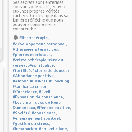
Ses secrets sont enfermés
sous un voile nacré, et avec
eux, nos propres vérités
cachées. Ce n'est que dans sa
lumière réfléchie que nous
pouvons commencer à
comprendre...
,
#lithothérapie
,
#développement personnel
,
#thérapies alternatives
,
#pierres et cristaux
,
#cristalothérapie
#ère du
,
,
verseau
#spiritualité
,
,
#fertilité
#pierre de douceur
,
#Abondance positive
,
,
,
#Amour
#Chakras
#Coaching
,
#Confiance en soi
,
,
#Conscience
#Eveil
,
#Expansion de conscience
#Les chroniques de René
,
,
Dumonceau
#Pensée positive
,
,
#Société
#conscience
,
#enseignement spirituel
,
#gestion du stress
,
,
#incarnation
#nouvelle lune