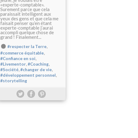
jeune, je voulais être
«experte-comptable».
Surement parce que cela
paraissait intelligent aux
yeux des gens et que cela me
faisait penser qu’en étant
experte-comptable j’aurai
accompli quelque chose de
grand ! Finalement...
,
#respecter la Terre
,
#commerce équitable
,
#Confiance en soi
,
,
#Livementor
#Coaching
,
,
#Société
#changer de vie
,
#développement personnel
#storytelling