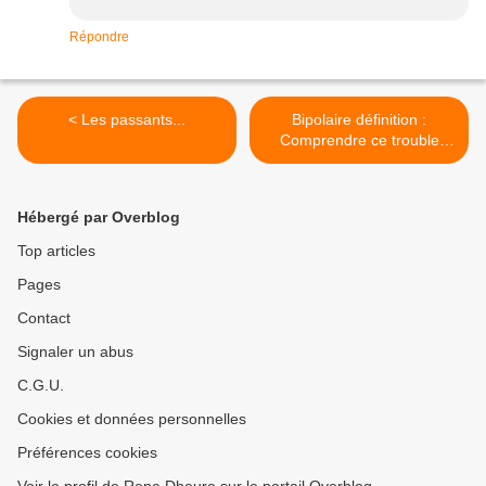
Répondre
< Les passants...
Bipolaire définition :
Comprendre ce trouble
mental … >
Hébergé par Overblog
Top articles
Pages
Contact
Signaler un abus
C.G.U.
Cookies et données personnelles
Préférences cookies
Voir le profil de Rene Dheure sur le portail Overblog