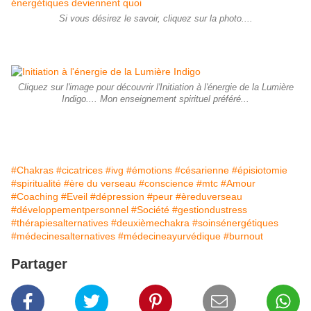
Si vous désirez le savoir, cliquez sur la photo....
Cliquez sur l'image pour découvrir l'Initiation à l'énergie de la Lumière
Indigo.... Mon enseignement spirituel préféré...
#Chakras
#cicatrices
#ivg
#émotions
#césarienne
#épisiotomie
#spiritualité
#ère du verseau
#conscience
#mtc
#Amour
#Coaching
#Eveil
#dépression
#peur
#èreduverseau
#développementpersonnel
#Société
#gestiondustress
#thérapiesalternatives
#deuxièmechakra
#soinsénergétiques
#médecinesalternatives
#médecineayurvédique
#burnout
Partager