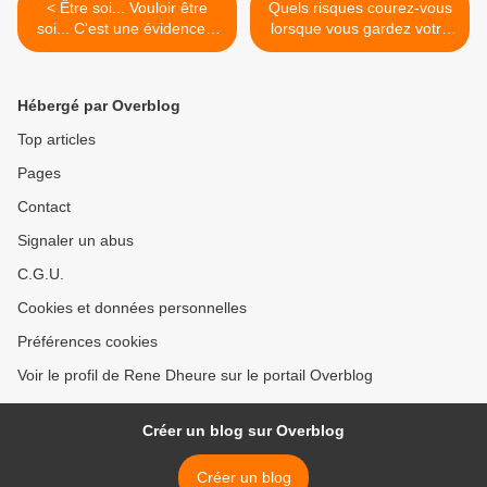
< Être soi... Vouloir être
Quels risques courez-vous
soi... C'est une évidence...
lorsque vous gardez votre
Facile... Ou pas facile ?
téléphone allumé près de
vous la nuit ? >
Hébergé par Overblog
Top articles
Pages
Contact
Signaler un abus
C.G.U.
Cookies et données personnelles
Préférences cookies
Voir le profil de Rene Dheure sur le portail Overblog
Créer un blog sur Overblog
Créer un blog