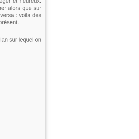
léger et heureux.
er alors que sur
 versa : voila des
présent.
plan sur lequel on