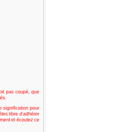
n
soit pas coupé, que
és.
e signification pour
es libre d'adhérer
ement et écoutez ce