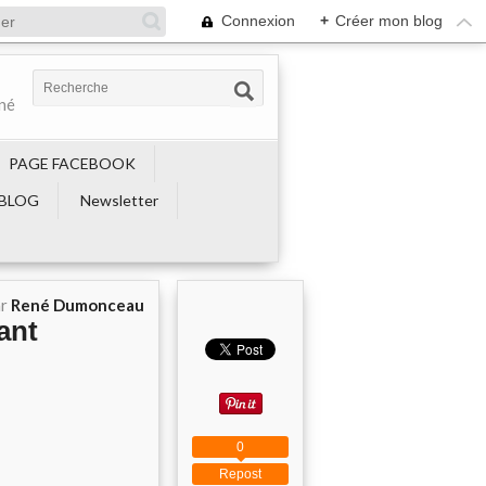
Connexion
+
Créer mon blog
ené
PAGE FACEBOOK
BLOG
Newsletter
ar
René Dumonceau
nant
0
Repost