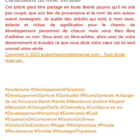
Canalisateur du Reiki Verseau
Cet article peut être partagé en toute liberté pourvu qu'il ne soit
pas coupé, que son lien de provenance et le nom de son auteur
soient renseignés. Je publie des articles qui sont, à mon sens,
aidants et riches de signification pour le chemin de
développement personnel de chacun mais vous êtes libre
d'adhérer ou non. Vous avez un libre-arbitre, alors usez de votre
discernement et écoutez ce que vous dicte votre cœur car lui seul
connait votre vérité.
Copyright © 2023 leslescheminsdelenergie.com - Tous droits
réservés.
#ésotérisme
#DéveloppementPersonnel
#DéveloppementSpirituel
#Spiritualité
#RituelsSpirituels
#changer
de vie
#voyance
#tarot
#tarots
#Abondance positive
#Argent
#Attraction
#ChangerDeVie
#Channeling
#Confiance en soi
#DeveloppementPersonnel
#Esotérisme
#Eveil
#ExpansionDeConscience
#GestionDuStress
#GestionDesEmotions
#Magie
#Métaphysique
#People
#Renaissance
#Société
#MessagesPopulaires