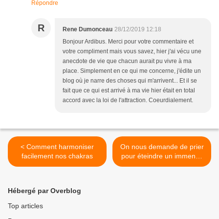
Répondre
R
Rene Dumonceau
28/12/2019 12:18
Bonjour Ardibus. Merci pour votre commentaire et
votre compliment mais vous savez, hier j'ai vécu une
anecdote de vie que chacun aurait pu vivre à ma
place. Simplement en ce qui me concerne, j'édite un
blog où je narre des choses qui m'arrivent... Et il se
fait que ce qui est arrivé à ma vie hier était en total
accord avec la loi de l'attraction. Coeurdialement.
< Comment harmoniser
On nous demande de prier
facilement nos chakras
pour éteindre un immense
incendie en Australie mais
est-ce légitime ? >
Hébergé par Overblog
Top articles