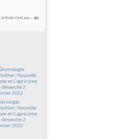
. le Reiki n'est pas...
strologie
ntuitive : Nouvelle
une en Capricorne
e dimanche 2
anvier 2022