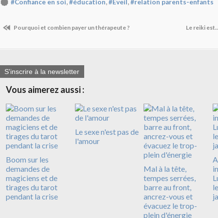
,
,
,
#Confiance en soi
#éducation
#Eveil
#relation parents-enfants
Pourquoi et combien payer un thérapeute ?
Le reiki est..
S'inscrire à la newsletter
Vous aimerez aussi :
Le sexe n'est pas de
l'amour
Boom sur les
A
demandes de
Mal à la tête,
i
magiciens et de
tempes serrées,
L
tirages du tarot
barre au front,
l
pendant la crise
ancrez-vous et
j
évacuez le trop-
plein d'énergie