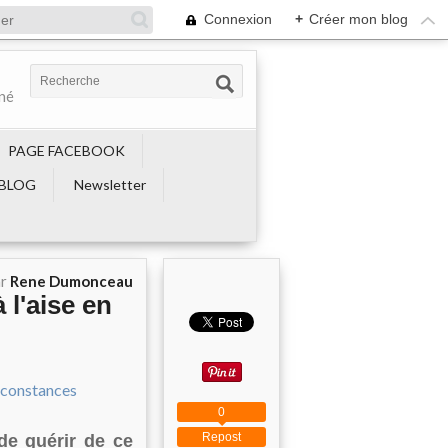
Connexion
+
Créer mon blog
ené
PAGE FACEBOOK
BLOG
Newsletter
ar
Rene Dumonceau
 l'aise en
0
Repost
 de guérir de ce