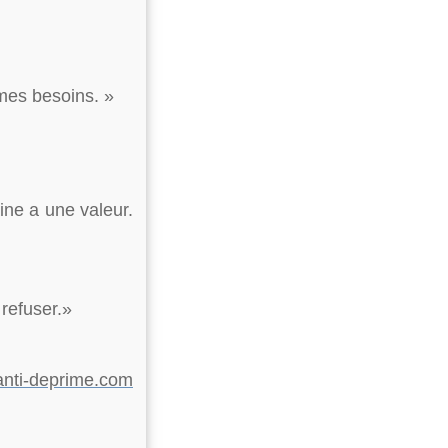
mes besoins. »
ine a une valeur.
 refuser.»
anti-deprime.com