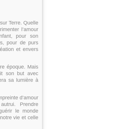
 sur Terre. Quelle
rimenter l’amour
fant, pour son
is, pour de purs
éation et envers
tre époque. Mais
uit son but avec
tera sa lumière à
mpreinte d’amour
utrui. Prendre
guérir le monde
otre vie et celle