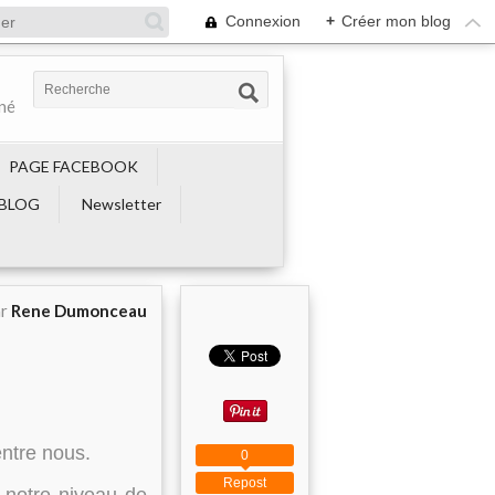
Connexion
+
Créer mon blog
ené
PAGE FACEBOOK
BLOG
Newsletter
ar
Rene Dumonceau
entre nous.
0
Repost