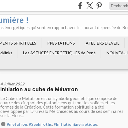
umière !
ons énergétiques qui sont en rapport avec le courant de pensée de R
EMENTS SPIRITUELS
PRESTATIONS
ATELIERS D'EVEIL
cklinks
Les ASTUCES ENERGETIQUES de René
NOUVEAU 
4 Juillet 2022
Initiation au cube de Métatron
Le Cube de Métatron est un symbole géométrique composé de
quatre des cinq solides platoniciens qui sont les solides et les
formes de la Création. Cette formation spirituelle a été
développée par Drunvalo Melchisedek au cours de ses séminaires
sur la Fleur...
,
,
,
#metatron
#Sephiroths
#InitiationEnergétique