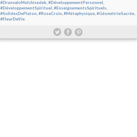
,
,
#DrunvaloMelchisedek
#DéveloppementPersonnel
,
,
#DéveloppementSpirituel
#EnseignementsSpirituels
,
,
,
,
#SolidesDePlaton
#RoseCroix
#Métaphysique
#GéométrieSacrée
#FleurDeVie