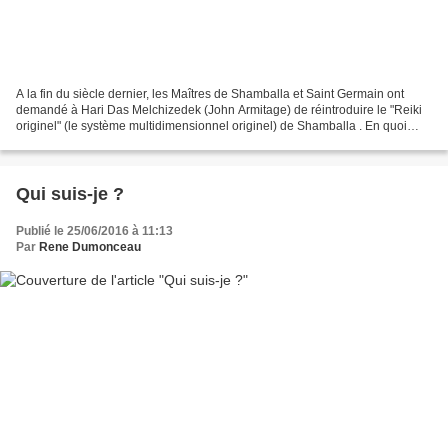
A la fin du siècle dernier, les Maîtres de Shamballa et Saint Germain ont
demandé à Hari Das Melchizedek (John Armitage) de réintroduire le "Reiki
originel" (le système multidimensionnel originel) de Shamballa . En quoi
consiste le système de guérison...
Qui suis-je ?
Publié le 25/06/2016 à 11:13
Par
Rene Dumonceau