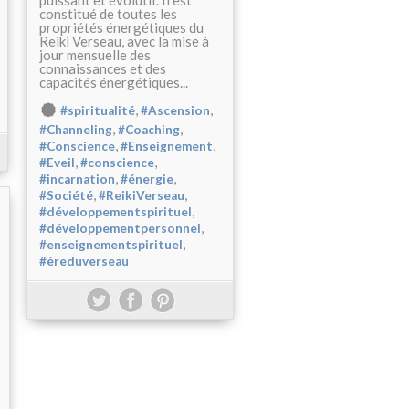
puissant et évolutif. Il est
constitué de toutes les
propriétés énergétiques du
Reiki Verseau, avec la mise à
jour mensuelle des
connaissances et des
capacités énergétiques...
,
,
#spiritualité
#Ascension
,
,
#Channeling
#Coaching
,
,
#Conscience
#Enseignement
,
,
#Eveil
#conscience
,
,
#incarnation
#énergie
,
,
#Société
#ReikiVerseau
,
#développementspirituel
,
#développementpersonnel
,
#enseignementspirituel
#èreduverseau