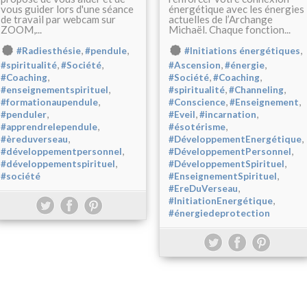
vous guider lors d'une séance
énergétique avec les énergies
de travail par webcam sur
actuelles de l’Archange
ZOOM,...
Michaël. Chaque fonction...
,
,
,
#Radiesthésie
#pendule
#Initiations énergétiques
,
,
,
,
#spiritualité
#Société
#Ascension
#énergie
,
,
,
#Coaching
#Société
#Coaching
,
,
,
#enseignementspirituel
#spiritualité
#Channeling
,
,
,
#formationaupendule
#Conscience
#Enseignement
,
,
,
#penduler
#Eveil
#incarnation
,
,
#apprendrelependule
#ésotérisme
,
,
#èreduverseau
#DéveloppementEnergétique
,
,
#développementpersonnel
#DéveloppementPersonnel
,
,
#développementspirituel
#DéveloppementSpirituel
,
#société
#EnseignementSpirituel
,
#EreDuVerseau
,
#InitiationEnergétique
#énergiedeprotection