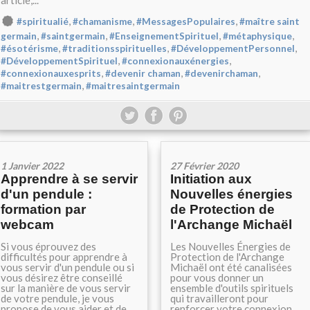
article,...
,
,
,
#spiritualié
#chamanisme
#MessagesPopulaires
#maître saint
,
,
,
,
germain
#saintgermain
#EnseignementSpirituel
#métaphysique
,
,
,
#ésotérisme
#traditionsspirituelles
#DéveloppementPersonnel
,
,
#DéveloppementSpirituel
#connexionauxénergies
,
,
,
#connexionauxesprits
#devenir chaman
#devenirchaman
,
#maitrestgermain
#maitresaintgermain
1 Janvier 2022
27 Février 2020
Apprendre à se servir
Initiation aux
d'un pendule :
Nouvelles énergies
formation par
de Protection de
webcam
l'Archange Michaël
Si vous éprouvez des
Les Nouvelles Énergies de
difficultés pour apprendre à
Protection de l'Archange
vous servir d'un pendule ou si
Michaël ont été canalisées
vous désirez être conseillé
pour vous donner un
sur la manière de vous servir
ensemble d'outils spirituels
de votre pendule, je vous
qui travailleront pour
propose de vous aider et de
renforcer votre connexion