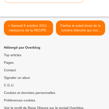
< Samedi 8 octobre 2011 -
Parfois le soleil émet de la
naissance de la RECIPE :
lumière blanche qui nous
Méthode de régénération
régénère, l'avez-vous déjà
des cicatrices physiques et
remarqué ? >
émotionnelles
Hébergé par Overblog
Top articles
Pages
Contact
Signaler un abus
C.G.U.
Cookies et données personnelles
Préférences cookies
Voir le profil de Rene Dheure sur le portail Overblog