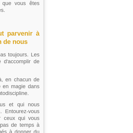
 que vous êtes
es.
ut parvenir à
n de nous
as toujours. Les
é d'accomplir de
 là, en chacun de
me en magie dans
utodiscipline.
ous et qui nous
e. Entourez-vous
r ceux qui vous
z pas de temps à
upés à donner du