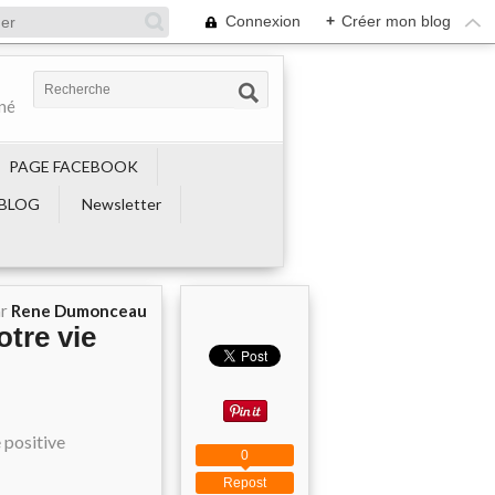
Connexion
+
Créer mon blog
ené
PAGE FACEBOOK
BLOG
Newsletter
ar
Rene Dumonceau
otre vie
0
Repost