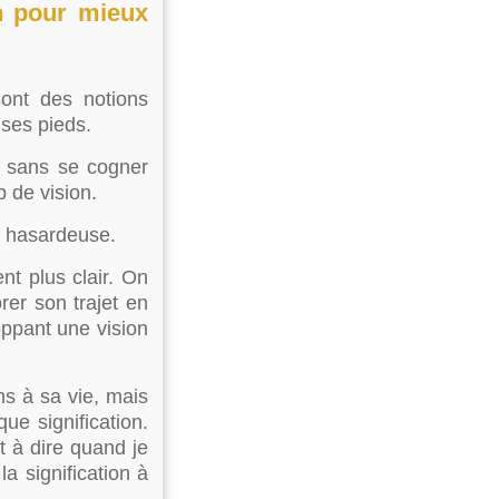
n pour mieux
sont des notions
 ses pieds.
n sans se cogner
p de vision.
ns hasardeuse.
t plus clair. On
er son trajet en
oppant une vision
ns à sa vie, mais
ue signification.
t à dire quand je
la signification à