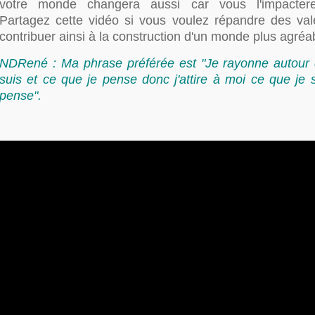
votre monde changera aussi car vous l'impactere
Partagez cette vidéo si vous voulez répandre des vale
contribuer ainsi à la construction d'un monde plus agréab
NDRené : Ma phrase préférée est "Je rayonne autour 
suis et ce que je pense donc j'attire à moi ce que je 
pense".