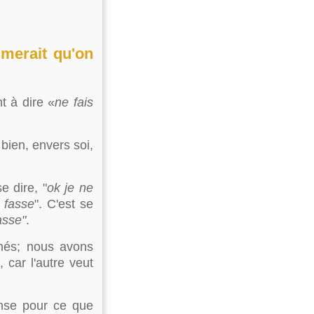
aimerait qu'on
t à dire «
ne fais
 bien, envers soi,
e dire, "
ok je ne
e fasse
". C'est se
fasse"
.
imés; nous avons
 car l'autre veut
nse pour ce que