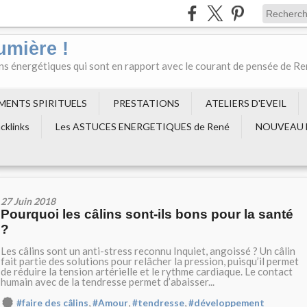
umière !
ons énergétiques qui sont en rapport avec le courant de pensée de R
EMENTS SPIRITUELS
PRESTATIONS
ATELIERS D'EVEIL
cklinks
Les ASTUCES ENERGETIQUES de René
NOUVEAU 
27 Juin 2018
Pourquoi les câlins sont-ils bons pour la santé
?
Les câlins sont un anti-stress reconnu Inquiet, angoissé ? Un câlin
fait partie des solutions pour relâcher la pression, puisqu’il permet
de réduire la tension artérielle et le rythme cardiaque. Le contact
humain avec de la tendresse permet d’abaisser...
,
,
,
#faire des câlins
#Amour
#tendresse
#développement