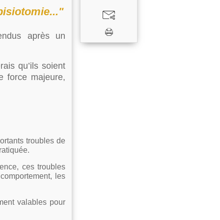
pisiotomie..."
endus après un
ais qu’ils soient
e force majeure,
ortants troubles de
ratiquée.
ence, ces troubles
 comportement, les
ement valables pour