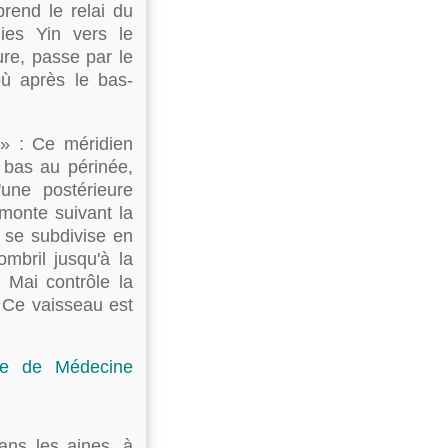
rend le relai du
ies Yin vers le
ure, passe par le
ù après le bas-
» : Ce méridien
 bas au périnée,
une postérieure
emonte suivant la
l se subdivise en
bril jusqu'à la
 Mai contrôle la
. Ce vaisseau est
ie de Médecine
ans les aines, à