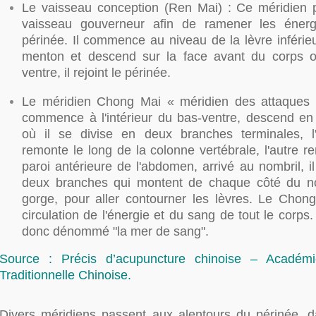
Le vaisseau conception (Ren Mai) : Ce méridien p
vaisseau gouverneur afin de ramener les énerg
périnée. Il commence au niveau de la lèvre inférie
menton et descend sur la face avant du corps o
ventre, il rejoint le périnée.
Le méridien Chong Mai « méridien des attaques 
commence à l'intérieur du bas-ventre, descend en
où il se divise en deux branches terminales, l'
remonte le long de la colonne vertébrale, l'autre r
paroi antérieure de l'abdomen, arrivé au nombril, i
deux branches qui montent de chaque côté du nom
gorge, pour aller contourner les lèvres. Le Chong
circulation de l'énergie et du sang de tout le corps
donc dénommé "la mer de sang".
Source : Précis d’acupuncture chinoise – Académ
Traditionnelle Chinoise.
Divers méridiens passent aux alentours du périnée, d