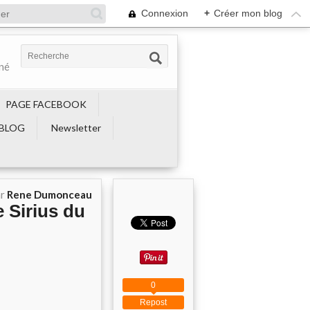
Connexion
+
Créer mon blog
ené
PAGE FACEBOOK
BLOG
Newsletter
ar
Rene Dumonceau
e Sirius du
0
Repost