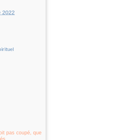
e 2022
n
soit pas coupé, que
és.