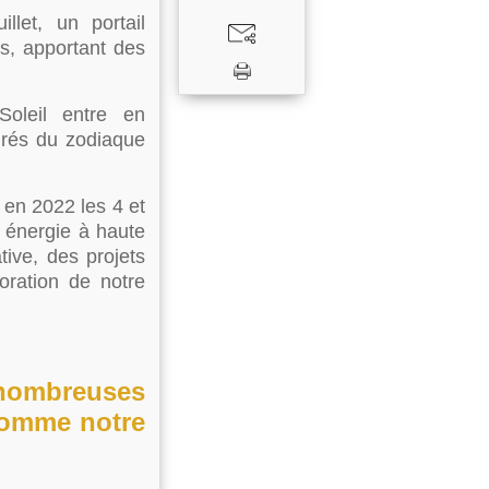
let, un portail
ius, apportant des
Soleil entre en
egrés du zodiaque
e en 2022 les 4 et
e énergie à haute
ative, des projets
ioration de notre
 nombreuses
comme notre