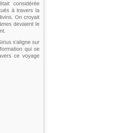
tait considérée
ués à travers la
ivins. On croyait
 âmes devaient le
nt.
rius s'aligne sur
nsformation qui se
ravers ce voyage