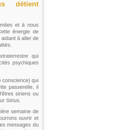
us détient
imites et à nous
 Cette énergie de
aidant à aller de
lités.
raterrestre qui
cités psychiques
e conscience) qui
e passerelle, il
êtres siriens ou
ur Sirius.
mière semaine de
ourrons ouvrir et
r des messages du