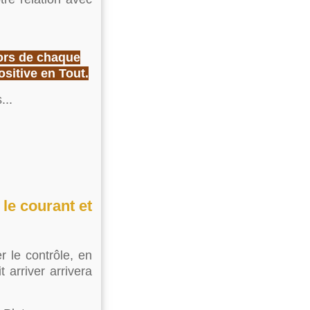
ors de chaque
sitive en Tout.
...
le courant et
 le contrôle, en
 arriver arrivera