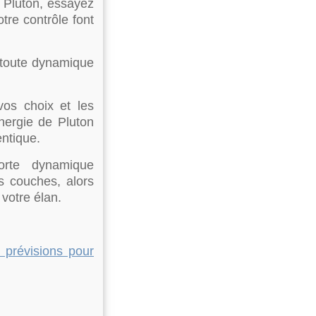
 Pluton, essayez
otre contrôle font
à toute dynamique
vos choix et les
énergie de Pluton
entique.
orte dynamique
s couches, alors
votre élan.
t prévisions pour