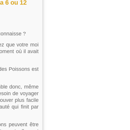
 a 6 ou 12
connaisse ?
ez que votre moi
oment où il avait
 des Poissons est
emble donc, même
besoin de voyager
uver plus facile
uté qui finit par
ons peuvent être