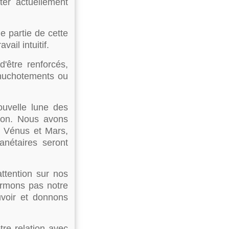
ter actuellement
e partie de cette
vail intuitif.
'être renforcés,
chuchotements ou
ouvelle lune des
ton. Nous avons
de Vénus et Mars,
anétaires seront
ttention sur nos
irmons pas notre
uvoir et donnons
re relation avec