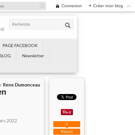
Connexion
+
Créer mon blog
ené
PAGE FACEBOOK
BLOG
Newsletter
ar
Rene Dumonceau
en
0
Repost