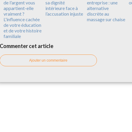
de l'argent vous
sa dignité
entreprise : une
o
appartient-elle
intérieure face à
alternative
vraiment ?
l’accusation injuste
discrète au
L'influence cachée
massage sur chaise
de votre éducation
et de votre histoire
familiale
Commenter cet article
Ajouter un commentaire