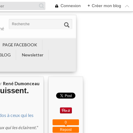
Connexion
+
Créer mon blog
ené
PAGE FACEBOOK
BLOG
Newsletter
ar
René Dumonceau
uissent.
0
x qui les éclairent."
Repost