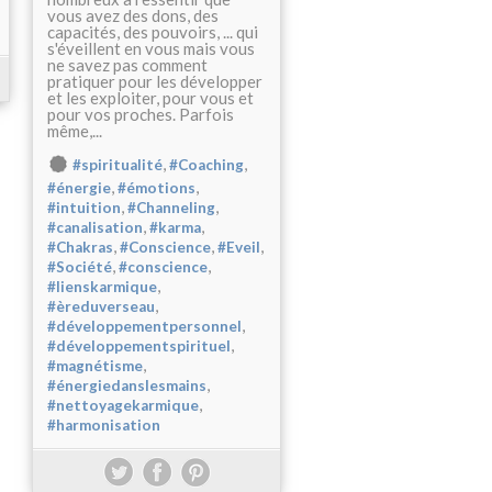
vous avez des dons, des
capacités, des pouvoirs, ... qui
s'éveillent en vous mais vous
ne savez pas comment
pratiquer pour les développer
et les exploiter, pour vous et
pour vos proches. Parfois
même,...
,
,
#spiritualité
#Coaching
,
,
#énergie
#émotions
,
,
#intuition
#Channeling
,
,
#canalisation
#karma
,
,
,
#Chakras
#Conscience
#Eveil
,
,
#Société
#conscience
,
#lienskarmique
,
#èreduverseau
,
#développementpersonnel
,
#développementspirituel
,
#magnétisme
,
#énergiedanslesmains
,
#nettoyagekarmique
#harmonisation