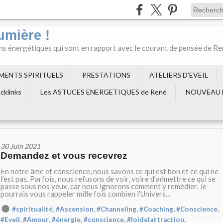
umière !
ons énergétiques qui sont en rapport avec le courant de pensée de R
EMENTS SPIRITUELS
PRESTATIONS
ATELIERS D'EVEIL
cklinks
Les ASTUCES ENERGETIQUES de René
NOUVEAU 
30 Juin 2021
Demandez et vous recevrez
En notre âme et conscience, nous savons ce qui est bon et ce qui ne
l’est pas. Parfois, nous refusons de voir, voire d’admettre ce qui se
passe sous nos yeux, car nous ignorons comment y remédier. Je
pourrais vous rappeler mille fois combien l’Univers...
,
,
,
,
,
#spiritualité
#Ascension
#Channeling
#Coaching
#Conscience
,
,
,
,
,
#Eveil
#Amour
#énergie
#conscience
#loidelattraction