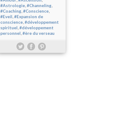
#Amour
#Ascension
,
,
#Astrologie
#Channeling
,
,
#Coaching
#Conscience
,
#Eveil
#Expansion de
,
conscience
#développement
,
spirituel
#développement
,
personnel
#ère du verseau